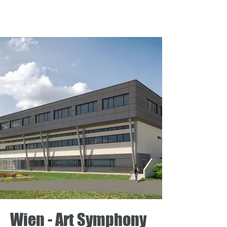
Olivetti
José Jesús
Wien - Art Symphony